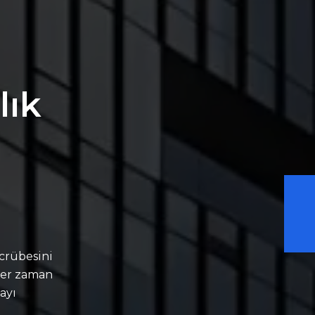
lık
crübesini
 Her zaman
ayı