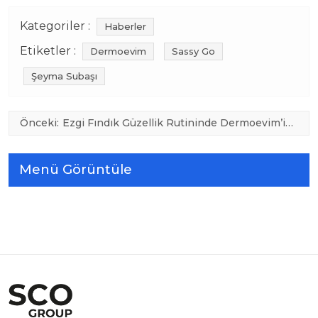
Kategoriler :
Haberler
Etiketler :
Dermoevim
Sassy Go
Şeyma Subaşı
Yazı
Önceki:
Ezgi Fındık Güzellik Rutininde Dermoevim’i
Tercih Etti
gezinmesi
Menü Görüntüle